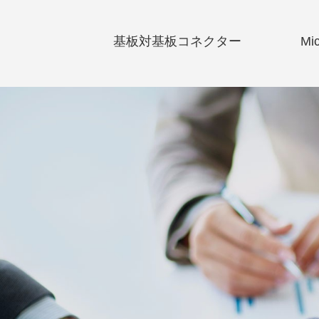
基板対基板コネクター
M