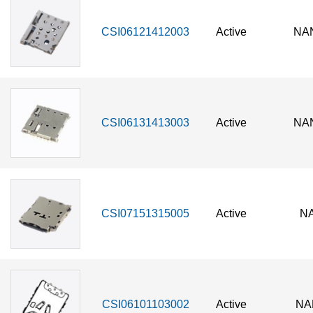
CSI06121412003
Active
NA
CSI06131413003
Active
NA
CSI07151315005
Active
NA
CSI06101103002
Active
NA