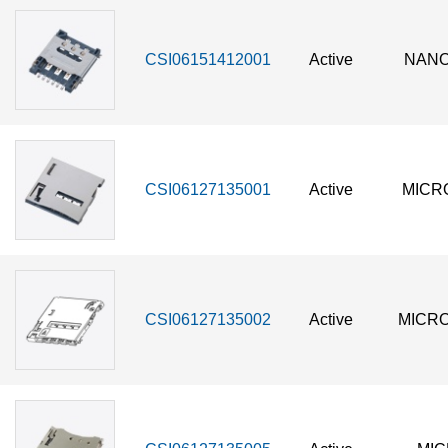
CSI06151412001
Active
NANO
CSI06127135001
Active
MICR
CSI06127135002
Active
MICRO