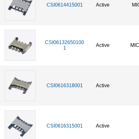
CSI0614415001
Active
MI
CSI06132650100
Active
MI
1
CSI0616318001
Active
CSI0616315001
Active