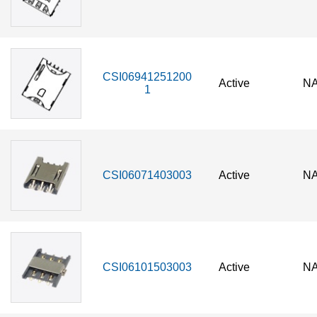
CSI06941251200
Active
NA
1
CSI06071403003
Active
NA
CSI06101503003
Active
NA