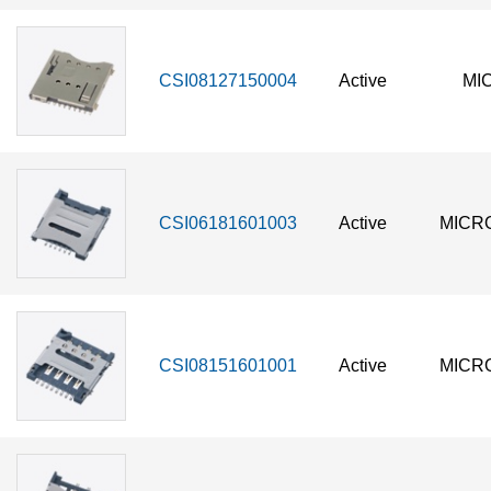
CSI08127150004
Active
MI
CSI06181601003
Active
MICRO
CSI08151601001
Active
MICRO