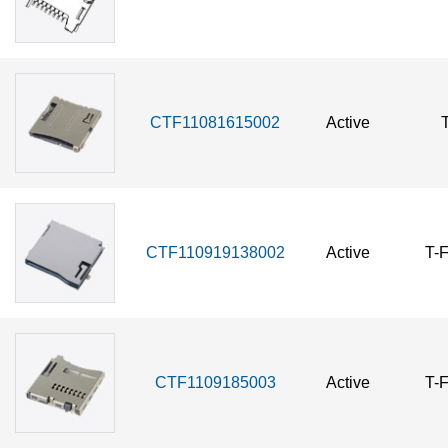
CTF11081615002
Active
CTF110919138002
Active
T-
CTF1109185003
Active
T-