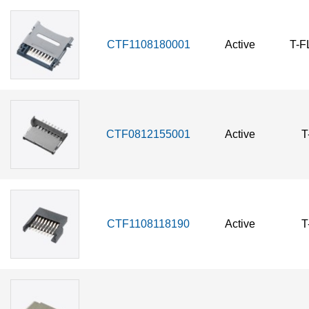
CTF1108180001
Active
T-F
CTF0812155001
Active
T
CTF1108118190
Active
T